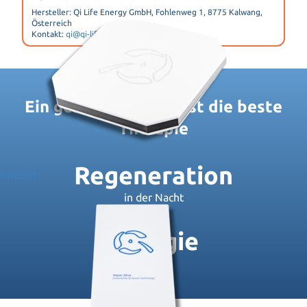
Hersteller: Qi Life Energy GmbH, Fohlenweg 1, 8775 Kalwang,
Österreich
Kontakt:
qi@qi-life-energy.at
Ein gesunder Schlaf ist die beste
Therapie
Regeneration
BRIGHT
in der Nacht
Energie
am Tag