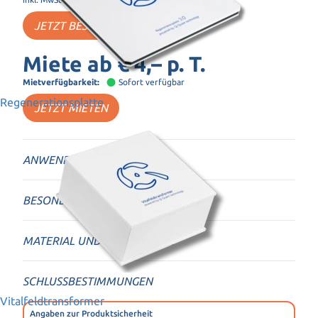
JETZT BESTELLEN
Miete ab
€ 4,–
p. T.
Mietverfügbarkeit:
Sofort verfügbar
Regenerationsplatte
JETZT MIETEN
ANWENDUNGSBEREICHE
BESONDERHEITEN
MATERIAL UND VERPACKUNG
SCHLUSSBESTIMMUNGEN
Vitalfeldtransformer
Angaben zur Produktsicherheit