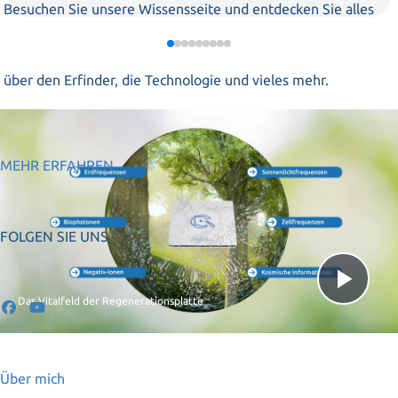
Besuchen Sie unsere Wissensseite und entdecken Sie alles
über den Erfinder, die Technologie und vieles mehr.
MEHR ERFAHREN
FOLGEN SIE UNS
Vid
Das Vitalfeld der Regenerationsplatte
abs
Über mich