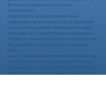
die klassische Wissenschaft noch nicht
nachvollziehbar.
Folglich sind die Qi Quant-Produkte keine
Heilprodukte und wir betonen, dass Qi Quant keine
wie auch immer gearteten Heilversprechen abgibt.
Der Einsatz der Qi Quant-Produkte beinhaltet keine
Therapie im medizinischen Kontext und ersetzt nicht
die Konsultation eines Arztes oder Heilpraktikers
(BRD).
In der Schulwissenschaft sind sowohl die Existenz als
auch die krankmachende (geopathogene) Wirkung
von Wasserader- und Erdstrahlung sowie die Wirkung
globaler Gitternetze nicht anerkannt. Somit werden
Abschirmmaßnahmen als nicht notwendig erachtet. In
den aktuellen wissenschaftlichen Standards gelten
auch Elektrosmog, insbesondere elektromagnetische
Felder, Handystrahlungen oder WLAN für den
Organismus als nicht gesundheitsschädlich. Wir sind