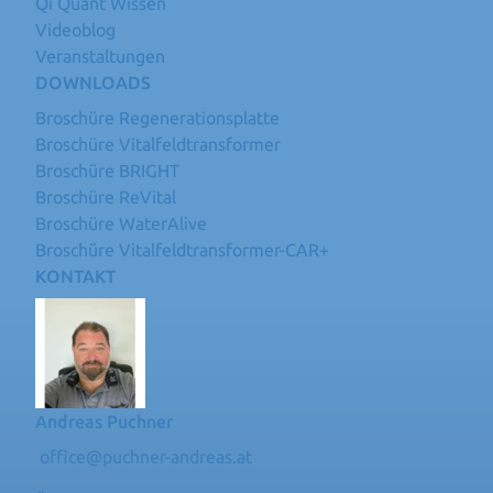
Qi Quant Wissen
Videoblog
Veranstaltungen
DOWNLOADS
Broschüre Regenerationsplatte
Broschüre Vitalfeldtransformer
Broschüre BRIGHT
Broschüre ReVital
Broschüre WaterAlive
Broschüre Vitalfeldtransformer-CAR+
KONTAKT
Andreas Puchner
office@puchner-andreas.at