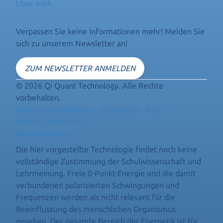
Über mich
Verpassen Sie keine Informationen mehr! Melden Sie
sich zu unserem Newsletter an!
ZUM NEWSLETTER ANMELDEN
© 2026 Qi Quant Technology. Alle Rechte
vorbehalten.
Datenschutzerklärung
Impressum
AGB
Widerrufsbelehrung
Rechtshinweis
Die hier vorgestellte Technologie findet noch keine
vollständige Zustimmung der Schulwissenschaft und
Lehrmeinung. Freie 0-Punkt-Energie und die damit
verbundenen polarisierten Schwingungen und
Frequenzen werden als nicht relevant für die
Beeinflussung des menschlichen Organismus
gesehen. Der gesamte Bereich der Energetik ist für