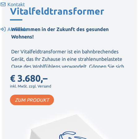
Kontakt
Vitalfeldtransformer
Willkommen in der Zukunft des gesunden
Anmelden
Wohnens!
Der Vitalfeldtransformer ist ein bahnbrechendes
Gerät, das Ihr Zuhause in eine strahlenunbelastete
Oase des Wohlfühlens verwandelt. Gönnen Sie sich
und Ihrer Familie ein gesundes Zuhause mit dem
€ 3.680,–
Vitalfeldtransformer.
inkl. MwSt. zzgl. Versand
ZUM PRODUKT