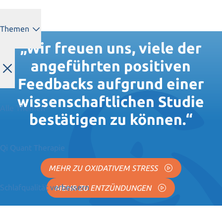
Themen
„Wir freuen uns, viele der
angeführten positiven
Feedbacks aufgrund einer
wissenschaftlichen Studie
Alle Themen
bestätigen zu können.“
Qi Quant Therapie
MEHR ZU OXIDATIVEM STRESS
Schlafqualität verbessern
MEHR ZU ENTZÜNDUNGEN