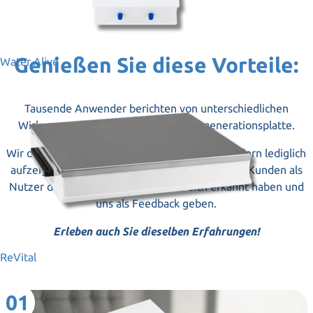
Genießen Sie diese Vorteile:
Water Alive
Tausende Anwender berichten von unterschiedlichen
Wirkungen durch die Nutzung der Regenerationsplatte.
Wir dürfen keine Heilversprechen machen, sondern lediglich
aufzeigen, welche potenziellen Vorteile unsere Kunden als
Nutzer der Regenerationsplatte für sich erkannt haben und
uns als Feedback geben.
Erleben auch Sie dieselben Erfahrungen!
ReVital
01