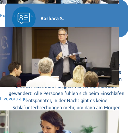
Expertenseminar
Barbara S.
Erholsamer Schlaf für alle
Zuerst ist in unser Familien-Boxspringbett nur eine
Regenerationsplatte eingezogen, da davon aber alle
spürbar profitiert haben, ist nach nur wenigen Tagen
eine 2. Platte zum Ausgleich unter die Matratze
gewandert. Alle Personen fühlen sich beim Einschlafen
Livevorträge
entspannter, in der Nacht gibt es keine
Schlafunterbrechungen mehr, um dann am Morgen
deutlich erholter zu erwachen und den Tag voller
Energie bestreiten zu können!