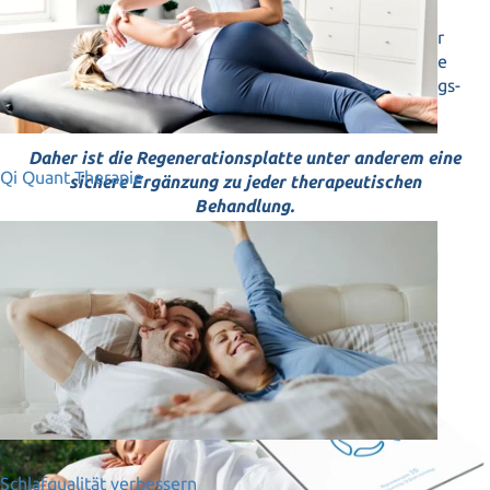
unserer Erde. Alle Zellen Ihres Körpers schwingen
synchron mit diesen Frequenzen und können so ihr
volles Energie-Potenzial entfalten. Dies fördert eine
optimale Regeneration und unterstützt die Genesungs-
und Reparaturprozesse Ihrer Zellen.
Daher ist die Regenerationsplatte unter anderem eine
Qi Quant Therapie
sichere Ergänzung zu jeder therapeutischen
Behandlung.
ANWENDUNG DER REGENERATIONSPLATTE
Schlafqualität verbessern